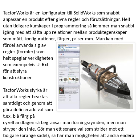
TactonWorks är en konfigurator till SolidWorks som snabbt
anpassar en produkt efter givna regler och förutsättningar. Helt
utan tidigare kunskaper i programmering så kommer man snabbt
igång med att sätta upp relationer mellan produktegenskaper
som mått, konfigurationer, färger, priser mm. Man kan
med
fördel använda sig av
regler (formler) som
helt speglar verkligheten
som exempelvis U=RxI
för att styra
konstruktionen.
TactonWorks styrka är
att alla regler beaktas
samtidigt och genom att
göra definierade val som
t.ex. blå färg på
cykelhandtagen så begränsar man lösningsrymden, men man
stryper den inte. Gör man ett senare val som strider mot ett
tidigare (orange sadel), så har man möjligheten att ändra endera