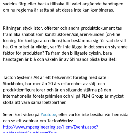
sadelns färg eller backa tillbaka till valet angående handtagen
om nu reglerna är satta så att dessa inte kan kombineras.
Ritningar, stycklistor, offerter och andra produktdokument tas
fram lika snabbt som konstruktören/säljaren/kunden (on-line
lösning för konfiguratorn finns) kan bestämma sig för vad de vill
ha. Om priset är viktigt, varför inte lägga in det som en styrande
faktor för produkten? Ta fram den billigaste cykeln, bara
handtagen är blå och växeln är av Shimanos bästa kvalitet!
Tacton Systems AB är ett helsvenskt företag med säte i
Stockholm, har mer än 20 års erfarenhet av sälj- och
produktkonfiguratorer och är en stigande stjärna på den
internationella företagshimlen och vi på PLM Group är mycket
stolta att vara samarbetspartner.
Se en kort video på
Youtube
, eller varför inte besöka vår hemsida
och se ett webinar om TactonWorks:
http://www.mpengineering.se/Hem/Events.aspx?