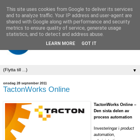
This site uses cookies from Google to deliver its services
and to analyze traffic. Your IP address and user-agent are
shared with Google along with performance and security
metrics to ensure quality of service, generate usage
statistics, and to detect and address abuse.
LEARN MORE
GOT IT
▼
onsdag 28 september 2011
TactonWorks Online
TactonWorks Online –
Den sista delen av
process automation
Investeringar i
product
automation
,