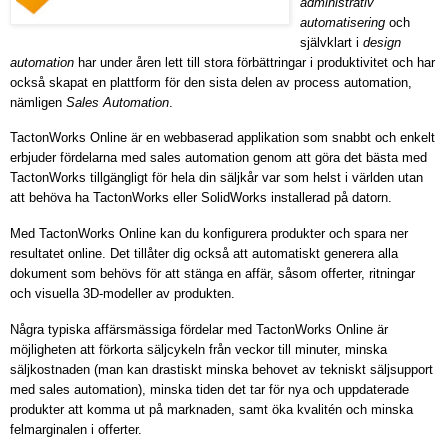
administrativ
automatisering
och
självklart i
design
automation
har under åren lett till stora förbättringar i produktivitet och har
också skapat en plattform för den sista delen av process automation,
nämligen
Sales Automation
.
TactonWorks Online är en webbaserad applikation som snabbt och enkelt
erbjuder fördelarna med sales automation genom att göra det bästa med
TactonWorks tillgängligt för hela din säljkår var som helst i världen utan
att behöva ha TactonWorks eller SolidWorks installerad på datorn.
Med TactonWorks Online kan du konfigurera produkter och spara ner
resultatet online. Det tillåter dig också att automatiskt generera alla
dokument som behövs för att stänga en affär, såsom offerter, ritningar
och visuella 3D-modeller av produkten.
Några typiska affärsmässiga fördelar med TactonWorks Online är
möjligheten att förkorta säljcykeln från veckor till minuter, minska
säljkostnaden (man kan drastiskt minska behovet av tekniskt säljsupport
med sales automation), minska tiden det tar för nya och uppdaterade
produkter att komma ut på marknaden, samt öka kvalitén och minska
felmarginalen i offerter.