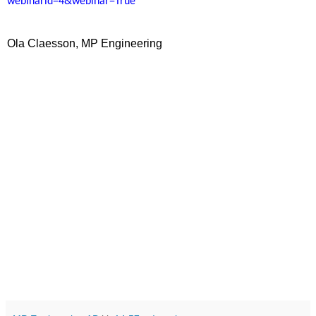
webinarid=4&webinar=True
Ola Claesson, MP Engineering