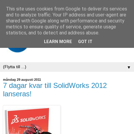
This site uses cookies from Google to deliver its services
and to analyze traffic. Your IP address and user-agent are
shared with Google along with performance and security
metrics to ensure quality of service, generate usage
statistics, and to detect and address abuse.
LEARN MORE
GOT IT
▼
måndag 29 augusti 2011
7 dagar kvar till SolidWorks 2012
lanseras!