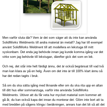
Men varför sluta där? Vem är det som säger att du inte kan använda
SolidWorks Weldments till andra material än metall? Jag har till exempel
använt SolidWorks Weldment till att modellera en lekstuga till mitt
syskonbarn. Det enda jag behövde innan jag kunde komma igång var det
virke som jag behövde till lekstugan, därefter gick det som en lek.
Och nej, det står inte helt färdigt ännu, det är också begränsat till vad två
man kan klara av på en helg. Även om det inte är till 100% klart ännu så
har det redan tagits i bruk.
Så om du ska sätta igång med liknande eller om du ska rita upp en altan
till ditt hus eller sommarstuga, varför inte använda SolidWorks
Weldments. Utöver att du får veta hur mycket material som kommer att
gå åt, du kan också kapa det innan du monterar det. Glöm inte bort att ta
med bredden på sågens klinga i beräkningen, annars kan det bli så att det