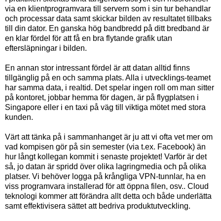
via en klientprogramvara till servern som i sin tur behandlar
och processar data samt skickar bilden av resultatet tillbaks
till din dator. En ganska hög bandbredd på ditt bredband är
en klar fördel för att få en bra flytande grafik utan
eftersläpningar i bilden.
En annan stor intressant fördel är att datan alltid finns
tillgänglig på en och samma plats. Alla i utvecklings-teamet
har samma data, i realtid. Det spelar ingen roll om man sitter
på kontoret, jobbar hemma för dagen, är på flygplatsen i
Singapore eller i en taxi på väg till viktiga mötet med stora
kunden.
Värt att tänka på i sammanhanget är ju att vi ofta vet mer om
vad kompisen gör på sin semester (via t.ex. Facebook) än
hur långt kollegan kommit i senaste projektet! Varför är det
så, jo datan är spridd över olika lagringmedia och på olika
platser. Vi behöver logga på krångliga VPN-tunnlar, ha en
viss programvara installerad för att öppna filen, osv.. Cloud
teknologi kommer att förändra allt detta och både underlätta
samt effektivisera sättet att bedriva produktutveckling.