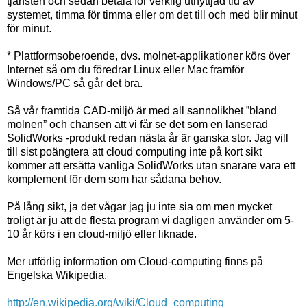
tjänsten och sedan betala för verklig utnyttjad tid av
systemet, timma för timma eller om det till och med blir minut
för minut.
* Plattformsoberoende, dvs. molnet-applikationer körs över
Internet så om du föredrar Linux eller Mac framför
Windows/PC så går det bra.
Så vår framtida CAD-miljö är med all sannolikhet ”bland
molnen” och chansen att vi får se det som en lanserad
SolidWorks -produkt redan nästa år är ganska stor. Jag vill
till sist poängtera att cloud computing inte på kort sikt
kommer att ersätta vanliga SolidWorks utan snarare vara ett
komplement för dem som har sådana behov.
På lång sikt, ja det vågar jag ju inte sia om men mycket
troligt är ju att de flesta program vi dagligen använder om 5-
10 år körs i en cloud-miljö eller liknade.
Mer utförlig information om Cloud-computing finns på
Engelska Wikipedia.
http://en.wikipedia.org/wiki/Cloud_computing