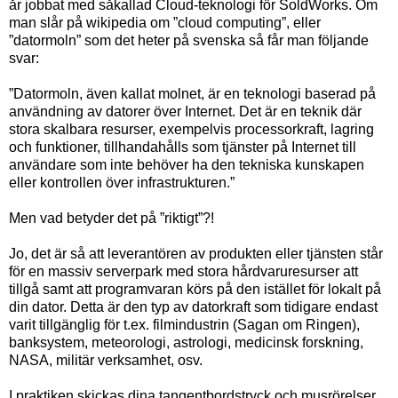
år jobbat med såkallad Cloud-teknologi för SoldWorks. Om
man slår på wikipedia om ”cloud computing”, eller
”datormoln” som det heter på svenska så får man följande
svar:
”Datormoln, även kallat molnet, är en teknologi baserad på
användning av datorer över Internet. Det är en teknik där
stora skalbara resurser, exempelvis processorkraft, lagring
och funktioner, tillhandahålls som tjänster på Internet till
användare som inte behöver ha den tekniska kunskapen
eller kontrollen över infrastrukturen.”
Men vad betyder det på ”riktigt”?!
Jo, det är så att leverantören av produkten eller tjänsten står
för en massiv serverpark med stora hårdvaruresurser att
tillgå samt att programvaran körs på den istället för lokalt på
din dator. Detta är den typ av datorkraft som tidigare endast
varit tillgänglig för t.ex. filmindustrin (Sagan om Ringen),
banksystem, meteorologi, astrologi, medicinsk forskning,
NASA, militär verksamhet, osv.
I praktiken skickas dina tangentbordstryck och musrörelser