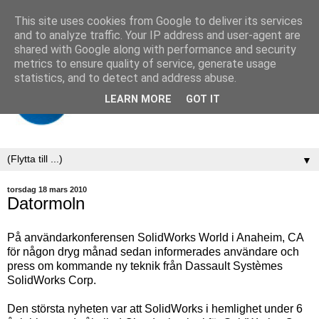
This site uses cookies from Google to deliver its services
and to analyze traffic. Your IP address and user-agent are
shared with Google along with performance and security
metrics to ensure quality of service, generate usage
statistics, and to detect and address abuse.
LEARN MORE
GOT IT
▼
torsdag 18 mars 2010
Datormoln
På användarkonferensen SolidWorks World i Anaheim, CA
för någon dryg månad sedan informerades användare och
press om kommande ny teknik från Dassault Systèmes
SolidWorks Corp.
Den största nyheten var att SolidWorks i hemlighet under 6