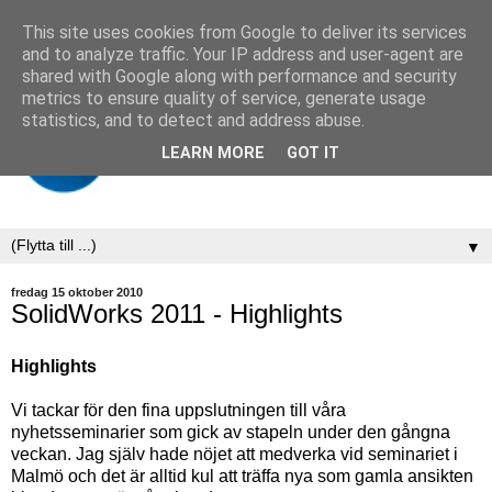
This site uses cookies from Google to deliver its services
and to analyze traffic. Your IP address and user-agent are
shared with Google along with performance and security
metrics to ensure quality of service, generate usage
statistics, and to detect and address abuse.
LEARN MORE
GOT IT
▼
fredag 15 oktober 2010
SolidWorks 2011 - Highlights
Highlights
Vi tackar för den fina uppslutningen till våra
nyhetsseminarier som gick av stapeln under den gångna
veckan. Jag själv hade nöjet att medverka vid seminariet i
Malmö och det är alltid kul att träffa nya som gamla ansikten