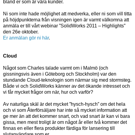
bland er som är våra kunder.
Ni som inte hade möjlighet att medverka, eller ni som vill titta
på höjdpunkterna från visningen igen är varmt välkomna att
anmäla er till vårt webinar ”SolidWorks 2011 – Highlights”
den 26e oktober.
Er anmälan gör ni här
.
Cloud
Något som Charles talade varmt om i Malmö (och
gissningsvis även i Göteborg och Stockholm) var den
stundande Cloud-teknologin som närmar sig med stormsteg.
Både vi och SolidWorks känner av det ökande intresset och
vi får mycket frågor om när, hur och varför?
Av naturliga skäl är det mycket ”hysch-hysch” om det hela
och vi som Återförsäljare har inte så mycket information att
ge mer än att det kommer snart, och vad snart är kan vi bara
gissa, men mest troligt är om något år eller två kommer det
finnas en eller flera produkter färdiga för lansering till
slutanvändare som er.