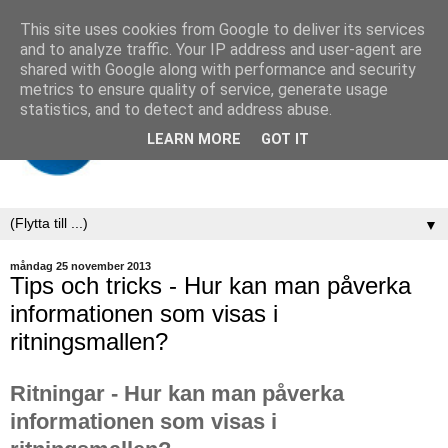
This site uses cookies from Google to deliver its services
and to analyze traffic. Your IP address and user-agent are
shared with Google along with performance and security
metrics to ensure quality of service, generate usage
statistics, and to detect and address abuse.
LEARN MORE
GOT IT
▼
måndag 25 november 2013
Tips och tricks - Hur kan man påverka
informationen som visas i
ritningsmallen?
Ritningar - Hur kan man påverka
informationen som visas i