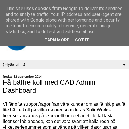
This site uses cookies from Google to deliver its services
and to analyze traffic. Your IP address and user-agent are
shared with Google along with performance and security
metrics to ensure quality of service, generate usage
statistics, and to detect and address abuse.
LEARN MORE
GOT IT
▼
fredag 12 september 2014
Få bättre koll med CAD Admin
Dashboard
Vi får ofta supportfrågor från våra kunder om att få hjälp att få
lite bättre koll på vilka datorer som deras SolidWorks-
licenser används på. Speciellt om det är ett flertal fasta
licenser inblandade, kan det vara svårt att hålla reda på
vilket serienummer som används på vilken dator utan att